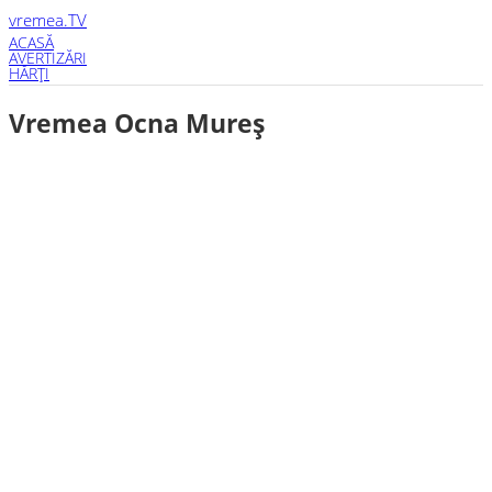
vremea
.TV
ACASĂ
AVERTIZĂRI
HĂRŢI
Vremea Ocna Mureş