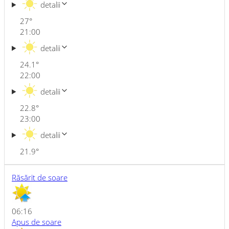
detalii
27
°
21:00
detalii
24.1
°
22:00
detalii
22.8
°
23:00
detalii
21.9
°
Răsărit de soare
06:16
Apus de soare