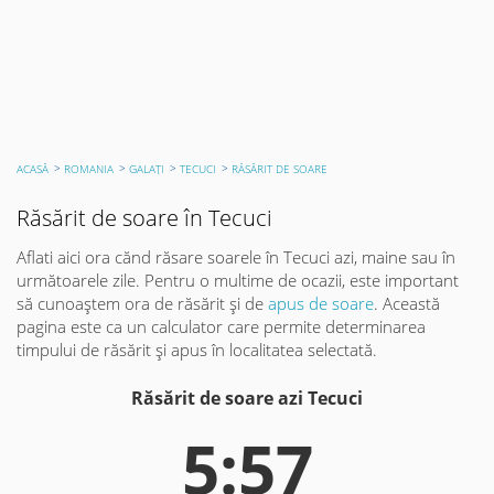
ACASĂ
ROMANIA
GALAŢI
TECUCI
RĂSĂRIT DE SOARE
Răsărit de soare în Tecuci
Aflati aici ora cănd răsare soarele în Tecuci azi, maine sau în
următoarele zile. Pentru o multime de ocazii, este important
să cunoaștem ora de răsărit și de
apus de soare
. Această
pagina este ca un calculator care permite determinarea
timpului de răsărit și apus în localitatea selectată.
Răsărit de soare azi Tecuci
5:57