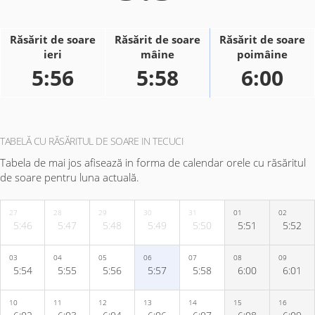
Răsărit de soare
Răsărit de soare
Răsărit de soare
ieri
mâine
poimâine
5:56
5:58
6:00
TABELĂ CU RĂSĂRITUL DE SOARE IN TECUCI
Tabela de mai jos afisează in forma de calendar orele cu răsăritul
de soare pentru luna actuală.
27
28
29
30
31
01
02
5:46
5:47
5:48
5:49
5:50
5:51
5:52
03
04
05
06
07
08
09
5:54
5:55
5:56
5:57
5:58
6:00
6:01
10
11
12
13
14
15
16