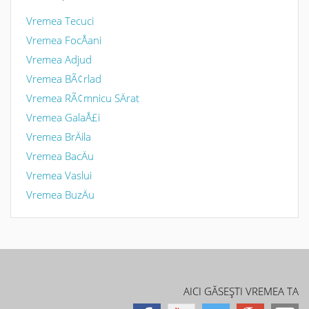
Vremea Tecuci
Vremea FocÅani
Vremea Adjud
Vremea BÃ¢rlad
Vremea RÃ¢mnicu SÄrat
Vremea GalaÅ£i
Vremea BrÄila
Vremea BacÄu
Vremea Vaslui
Vremea BuzÄu
AICI GĂSEŞTI VREMEA TA