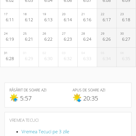
6:02
6:03
6:04
6:06
6:07
6:08
6:09
17
18
19
20
21
22
23
6:11
6:12
6:13
6:14
6:16
6:17
6:18
24
25
26
27
28
29
30
6:19
6:21
6:22
6:23
6:24
6:26
6:27
31
01
02
03
04
05
06
6:28
6:29
6:30
6:32
6:33
6:34
6:35
RĂSĂRIT DE SOARE AZI
APUS DE SOARE AZI
5:57
20:35
VREMEA TECUCI
Vremea Tecuci pe 3 zile