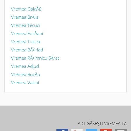
Vremea GalaÅ£i
Vremea BrÄila
Vremea Tecuci
Vremea FocÅani
Vremea Tulcea
Vremea BÃ¢rlad
Vremea RÃ¢mnicu SÄrat
Vremea Adjud
Vremea BuzÄu
Vremea Vaslui
AICI GĂSEŞTI VREMEA TA