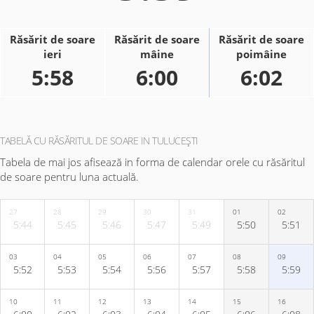
Răsărit de soare
Răsărit de soare
Răsărit de soare
ieri
mâine
poimâine
5:58
6:00
6:02
TABELĂ CU RĂSĂRITUL DE SOARE IN TULUCEŞTI
Tabela de mai jos afisează in forma de calendar orele cu răsăritul
de soare pentru luna actuală.
27
28
29
30
31
01
02
5:44
5:45
5:46
5:47
5:49
5:50
5:51
03
04
05
06
07
08
09
5:52
5:53
5:54
5:56
5:57
5:58
5:59
10
11
12
13
14
15
16