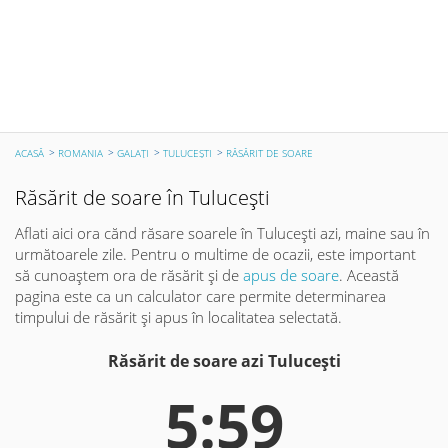
ACASĂ
ROMANIA
GALAŢI
TULUCEŞTI
RĂSĂRIT DE SOARE
Răsărit de soare în Tuluceşti
Aflati aici ora cănd răsare soarele în Tuluceşti azi, maine sau în
următoarele zile. Pentru o multime de ocazii, este important
să cunoaștem ora de răsărit și de
apus de soare
. Această
pagina este ca un calculator care permite determinarea
timpului de răsărit și apus în localitatea selectată.
Răsărit de soare azi Tuluceşti
5:59