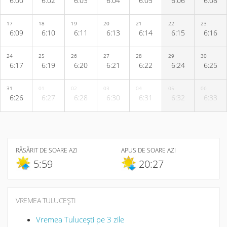
6:00
6:02
6:03
6:04
6:05
6:06
6:08
17
18
19
20
21
22
23
6:09
6:10
6:11
6:13
6:14
6:15
6:16
24
25
26
27
28
29
30
6:17
6:19
6:20
6:21
6:22
6:24
6:25
31
01
02
03
04
05
06
6:26
6:27
6:28
6:30
6:31
6:32
6:33
RĂSĂRIT DE SOARE AZI
APUS DE SOARE AZI
5:59
20:27
VREMEA TULUCEŞTI
Vremea Tuluceşti pe 3 zile