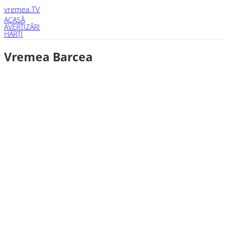
vremea
.TV
ACASĂ
AVERTIZĂRI
HĂRŢI
Vremea Barcea