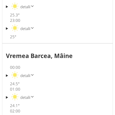
detalii
25.3
°
23:00
detalii
25
°
Vremea Barcea, Mâine
00:00
detalii
24.5
°
01:00
detalii
24.1
°
02:00