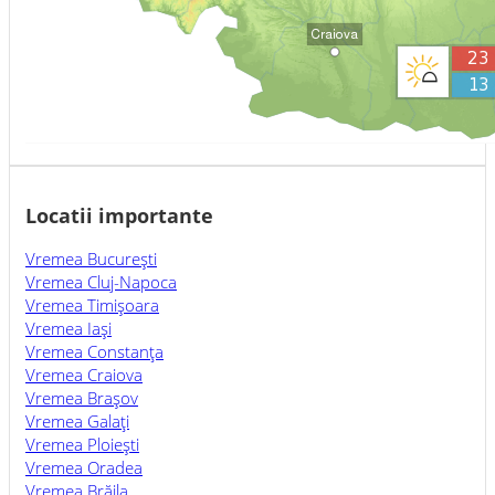
Locatii importante
Vremea Bucureşti
Vremea Cluj-Napoca
Vremea Timişoara
Vremea Iaşi
Vremea Constanţa
Vremea Craiova
Vremea Braşov
Vremea Galaţi
Vremea Ploieşti
Vremea Oradea
Vremea Brăila