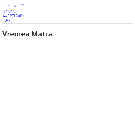
vremea
.TV
ACASĂ
AVERTIZĂRI
HĂRŢI
Vremea Matca