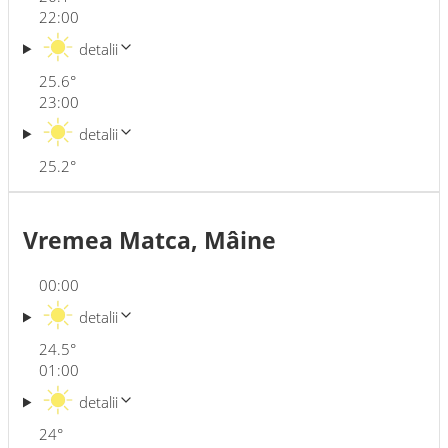
22:00
detalii
25.6
°
23:00
detalii
25.2
°
Vremea Matca, Mâine
00:00
detalii
24.5
°
01:00
detalii
24
°