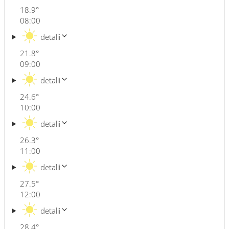
18.9
°
08:00
detalii
21.8
°
09:00
detalii
24.6
°
10:00
detalii
26.3
°
11:00
detalii
27.5
°
12:00
detalii
28.4
°