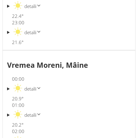
detalii
22.4
°
23:00
detalii
21.6
°
Vremea Moreni, Mâine
00:00
detalii
20.9
°
01:00
detalii
20.2
°
02:00