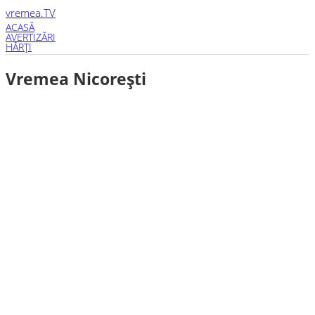
vremea
.TV
ACASĂ
AVERTIZĂRI
HĂRŢI
Vremea Nicoreşti