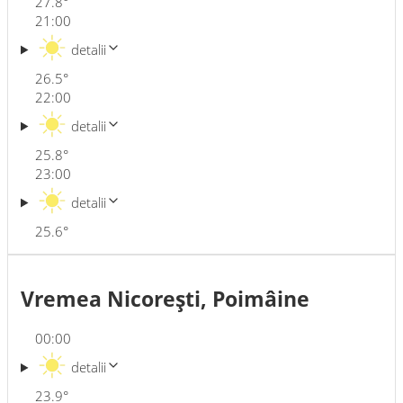
27.8
°
21:00
detalii
26.5
°
22:00
detalii
25.8
°
23:00
detalii
25.6
°
Vremea Nicoreşti, Poimâine
00:00
detalii
23.9
°