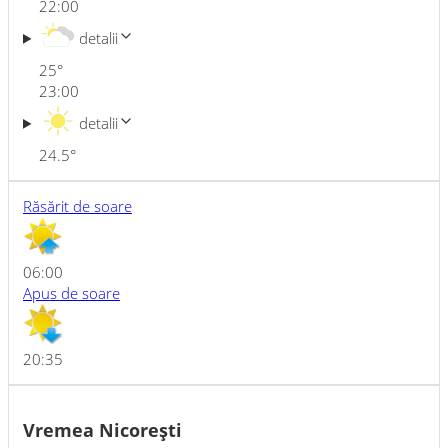
22:00
detalii
25
°
23:00
detalii
24.5
°
Răsărit de soare
06:00
Apus de soare
20:35
Vremea Nicoreşti