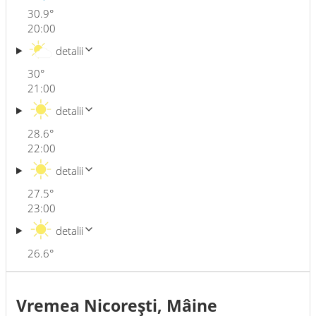
30.9
°
20:00
detalii
30
°
21:00
detalii
28.6
°
22:00
detalii
27.5
°
23:00
detalii
26.6
°
Vremea Nicoreşti, Mâine