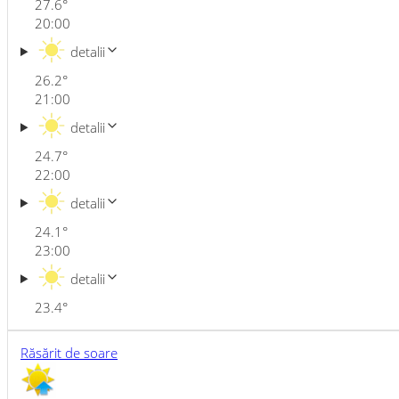
27.6
°
20:00
detalii
26.2
°
21:00
detalii
24.7
°
22:00
detalii
24.1
°
23:00
detalii
23.4
°
Răsărit de soare