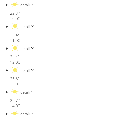
detalii
22.3
°
10:00
detalii
23.4
°
11:00
detalii
24.4
°
12:00
detalii
25.6
°
13:00
detalii
26.7
°
14:00
detalii