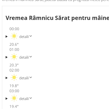
Vremea Râmnicu Sărat pentru mâin
00:00
detalii
20.6
°
01:00
detalii
20.3
°
02:00
detalii
19.8
°
03:00
detalii
19.4
°