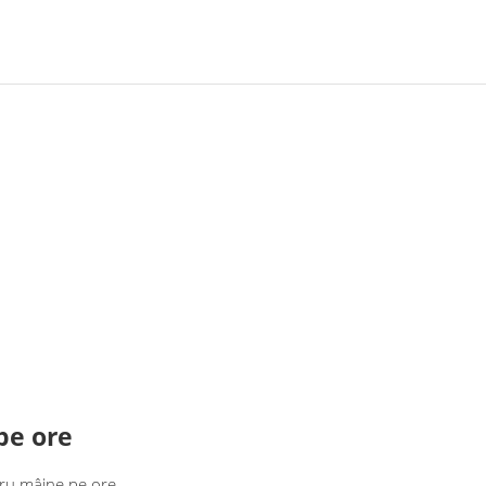
pe ore
ru mâine pe ore