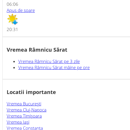
06:06
Apus de soare
20:31
Vremea Râmnicu Sărat
Vremea
Râmnicu Sărat
pe 3 zile
Vremea
Râmnicu Sărat
mâine pe ore
Locatii importante
Vremea Bucureşti
Vremea Cluj-Napoca
Vremea Timişoara
Vremea Iaşi
Vremea Constanţa