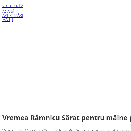
vremea
.TV
ACASĂ
AVERTIZĂRI
HĂRŢI
Vremea Râmnicu Sărat pentru mâine 
Vremea in Râmnicu Sărat, judetul Buzău cu prognoza meteo pent