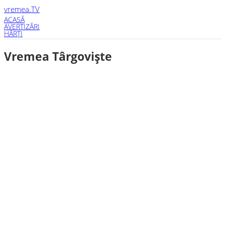
vremea
.TV
ACASĂ
AVERTIZĂRI
HĂRŢI
Vremea Târgovişte