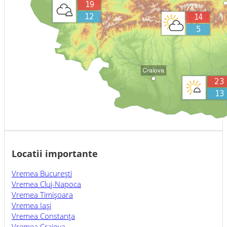
Locatii importante
Vremea Bucureşti
Vremea Cluj-Napoca
Vremea Timişoara
Vremea Iaşi
Vremea Constanţa
Vremea Craiova