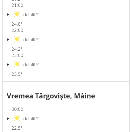
21:00
detalii
24.8
°
22:00
detalii
24.2
°
23:00
detalii
23.5
°
Vremea Târgovişte, Mâine
00:00
detalii
22.5
°