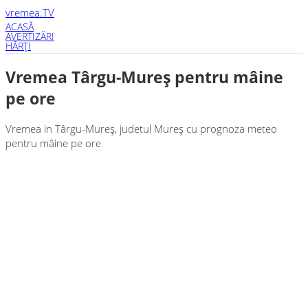
vremea
.TV
ACASĂ
AVERTIZĂRI
HĂRŢI
Vremea Târgu-Mureş pentru mâine
pe ore
Vremea in Târgu-Mureş, judetul Mureş cu prognoza meteo
pentru mâine pe ore