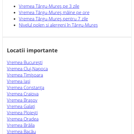
Vremea
Târgu-Mureş
pe 3 zile
Vremea
Târgu-Mureş
mâine pe ore
Vremea
Târgu-Mureş
pentru 7 zile
Nivelul polen si alergeni în
Târgu-Mureş
Locatii importante
Vremea Bucureşti
Vremea Cluj-Napoca
Vremea Timişoara
Vremea Iaşi
Vremea Constanţa
Vremea Craiova
Vremea Braşov
Vremea Galaţi
Vremea Ploieşti
Vremea Oradea
Vremea Brăila
Vremea Bacău