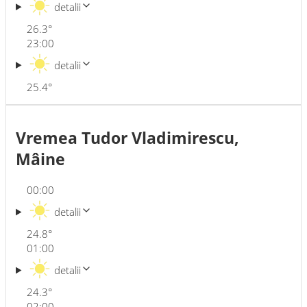
detalii
26.3
°
23:00
detalii
25.4
°
Vremea Tudor Vladimirescu,
Mâine
00:00
detalii
24.8
°
01:00
detalii
24.3
°
02:00