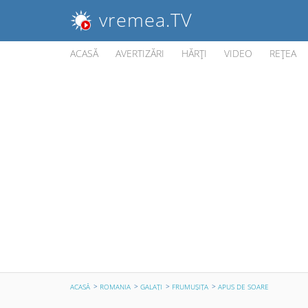
vremea
.TV
ACASĂ
AVERTIZĂRI
HĂRŢI
VIDEO
REŢEA
ACASĂ
ROMANIA
GALAŢI
FRUMUŞIŢA
APUS DE SOARE