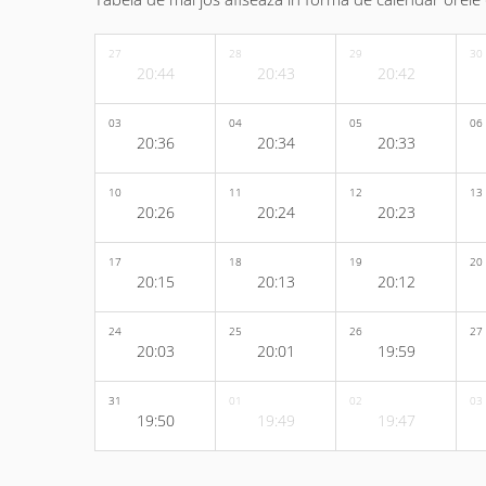
27
28
29
30
20:44
20:43
20:42
03
04
05
06
20:36
20:34
20:33
10
11
12
13
20:26
20:24
20:23
17
18
19
20
20:15
20:13
20:12
24
25
26
27
20:03
20:01
19:59
31
01
02
03
19:50
19:49
19:47