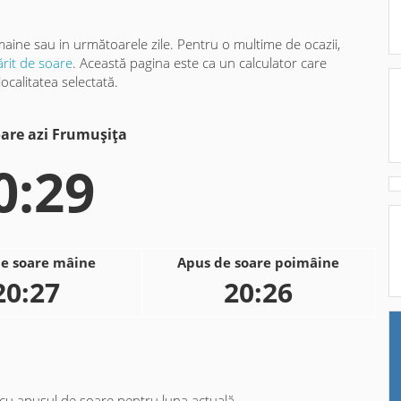
 maine sau in următoarele zile. Pentru o multime de ocazii,
ărit de soare
. Această pagina este ca un calculator care
ocalitatea selectată.
are azi Frumuşiţa
0:29
e soare mâine
Apus de soare poimâine
20:27
20:26
 cu apusul de soare pentru luna actuală.