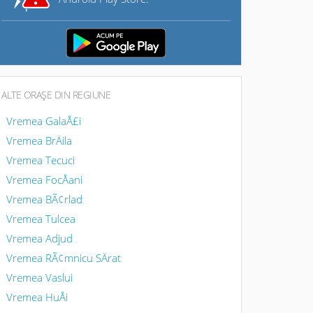
ALTE ORAŞE DIN REGIUNE
Vremea GalaÅ£i
Vremea BrÄila
Vremea Tecuci
Vremea FocÅani
Vremea BÃ¢rlad
Vremea Tulcea
Vremea Adjud
Vremea RÃ¢mnicu SÄrat
Vremea Vaslui
Vremea HuÅi