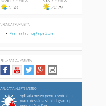
RĂSĂRIT DE SOARE AZI
APUS DE SOARE AZI
5:58
20:29
VREMEA FRUMUŞIŢA
Vremea Frumuşiţa pe 3 zile
FII LA PAS CU VREMEA
APLICATIA ALERTE METEO
Aplicaţia meteo pentru Android o
puteţi descărca şi folosi gratuit pe
Android Play Store.