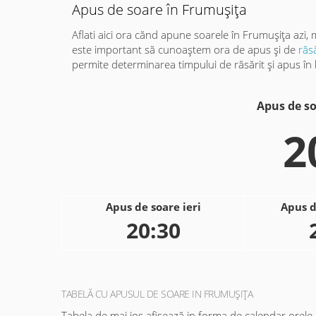
Apus de soare în Frumuşiţa
Aflati aici ora cănd apune soarele în Frumuşiţa azi,
este important să cunoaștem ora de apus și de
răs
permite determinarea timpului de răsărit și apus în l
Apus de so
2
Apus de soare ieri
Apus d
20:30
TABELĂ CU APUSUL DE SOARE IN FRUMUŞIŢA
Tabela de mai jos afisează in forma de calendar orele