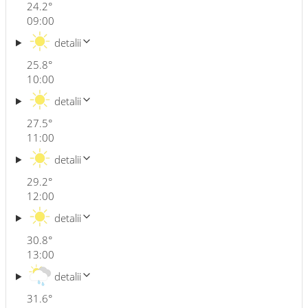
24.2
°
09:00
detalii
25.8
°
10:00
detalii
27.5
°
11:00
detalii
29.2
°
12:00
detalii
30.8
°
13:00
detalii
31.6
°