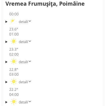
Vremea Frumuşiţa, Poimâine
00:00
detalii
23.6
°
01:00
detalii
23.3
°
02:00
detalii
22.8
°
03:00
detalii
22.2
°
04:00
detalii