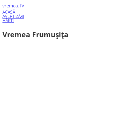
vremea
.TV
ACASĂ
AVERTIZĂRI
HĂRŢI
Vremea Frumuşiţa