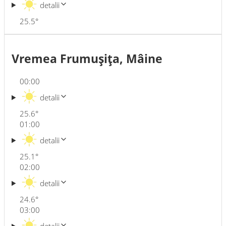
detalii
25.5
°
Vremea Frumuşiţa, Mâine
00:00
detalii
25.6
°
01:00
detalii
25.1
°
02:00
detalii
24.6
°
03:00